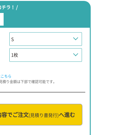
チラ！ /
はこちら
お見積り金額は下部で確認可能です。
。
内容でご注文
へ進む
(見積り書発行)