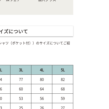
イズについて
イポロシャツ（ポケット付））のサイズについてご紹
L
3L
4L
5L
4
77
80
82
6
60
64
68
0
53
56
59
3
25
26
27