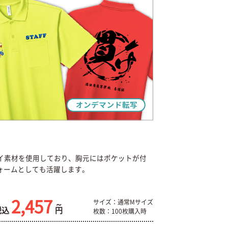
たドライ素材を使用しており、胸元にはポケットが付
ォームとしても活躍します。
2,457
サイズ：通常Mサイズ
税込
円
枚数：100枚購入時