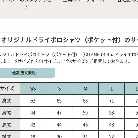
ア
オリジナルドライポロシャツ（ポケット付）のサ
リジナルドライポロシャツ（ポケット付）（GLIMMER 4.4oz ドラ
します。Sサイズから5Lサイズまで全8サイズをご用意しております。
通常(男女兼用)
サイズ
SS
S
M
L
L
身丈
62
65
68
71
7
身幅
44
47
50
53
5
肩幅
42
44
46
48
5
袖丈
19
20
21
22
2