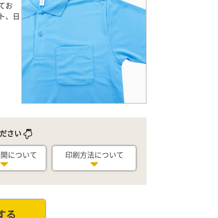
てお
ト、日
ださい
展開について
印刷方法について
する