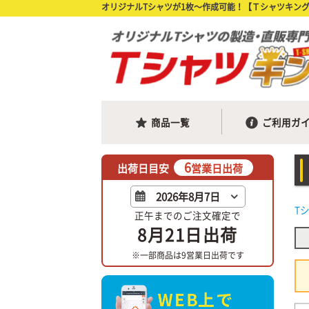
オリジナルTシャツが1枚〜作成可能！【Ｔシャツキン
商品一覧
ご利用ガ
6
出荷日目安
営業日出荷
T
正午までのご注文確定で
8月21日
出荷
※一部商品は9営業日出荷です