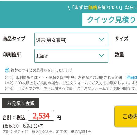
\「まずは
価格
を知りたい」ならコ
クイック見積り
商品タイプ
サイズ
印刷箇所
数量
複数のサイズの見積りを出したいとき
（※1）印刷箇所とは・・・左胸や背中中央、左袖などの印刷される範囲
詳細
（※2）100枚以上をご検討の場合、ご注文フォームでご入力をお願いします。
（※3）「Tシャツの色」や「印刷する位置」はご注文フォームでご選択可能です
お見積り金額
2,534
この
合計：税込
円
1枚あたり：税込
2,534
円
内訳：ボディ代 税込
1,003
円、加工代 税込
1,531
円