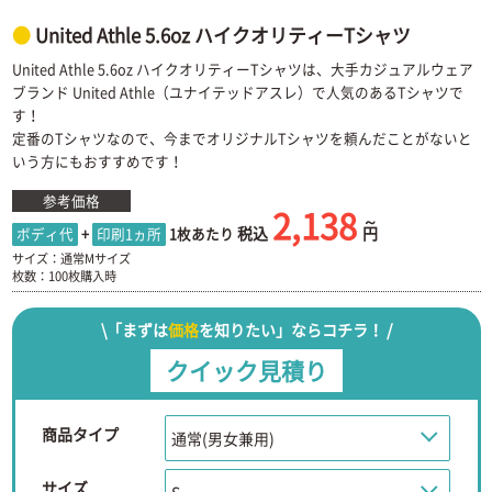
United Athle 5.6oz ハイクオリティーTシャツ
United Athle 5.6oz ハイクオリティーTシャツは、大手カジュアルウェア
ブランド United Athle（ユナイテッドアスレ）で人気のあるTシャツで
す！
定番のTシャツなので、今までオリジナルTシャツを頼んだことがないと
いう方にもおすすめです！
参考価格
2,138
税込
円
ボディ代
+
印刷1ヵ所
1枚あたり
サイズ：通常Mサイズ
枚数：100枚購入時
\「まずは
価格
を知りたい」ならコチラ！ /
クイック見積り
商品タイプ
サイズ