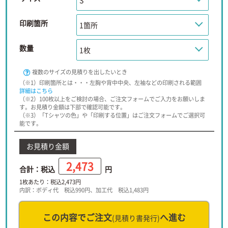
印刷箇所
数量
複数のサイズの見積りを出したいとき
（※1）印刷箇所とは・・・左胸や背中中央、左袖などの印刷される範囲
詳細はこちら
（※2）100枚以上をご検討の場合、ご注文フォームでご入力をお願いしま
す。お見積り金額は下部で確認可能です。
（※3）「Tシャツの色」や「印刷する位置」はご注文フォームでご選択可
能です。
お見積り金額
2,473
合計：税込
円
1枚あたり：税込
2,473
円
内訳：ボディ代 税込
990
円、加工代 税込
1,483
円
この内容でご注文
へ進む
(見積り書発行)