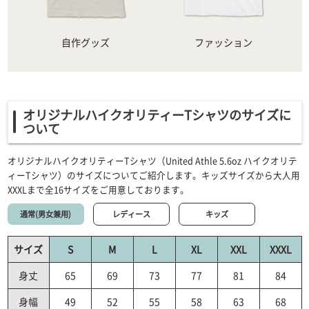
自作グッズ
ファッション
オリジナルハイクオリティーTシャツのサイズに
ついて
オリジナルハイクオリティーTシャツ（United Athle 5.6oz ハイクオリテ
ィーTシャツ）のサイズについてご紹介します。キッズサイズから大人用
XXXLまで全16サイズをご用意しております。
通常(男女兼用)
レディース
キッズ
サイズ
S
M
L
XL
XXL
XXXL
身丈
65
69
73
77
81
84
身幅
49
52
55
58
63
68