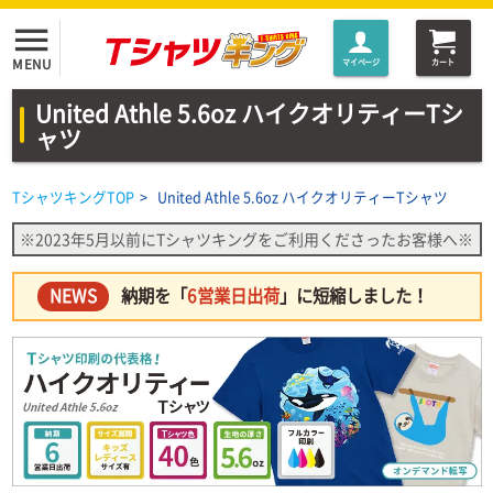
menu
MENU
マイページ
カート
United Athle 5.6oz ハイクオリティーTシ
ャツ
TシャツキングTOP
>
United Athle 5.6oz ハイクオリティーTシャツ
※2023年5月以前にTシャツキングをご利用くださったお客様へ※
NEWS
納期を「
6営業日出荷
」に短縮しました！