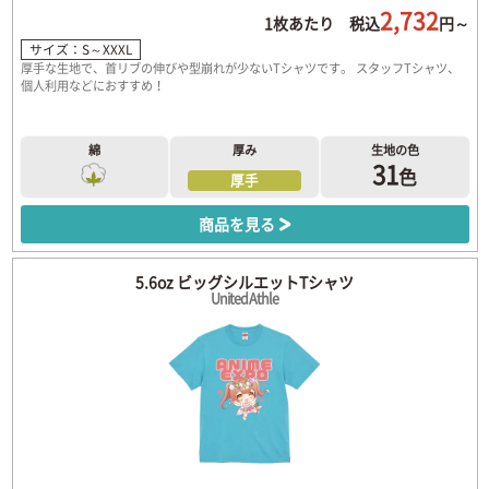
2,732
1枚あたり 税込
円～
サイズ：S～XXXL
厚手な生地で、首リブの伸びや型崩れが少ないTシャツです。 スタッフTシャツ、
個人利用などにおすすめ！
綿
厚み
生地の色
31
色
厚手
商品を見る
5.6oz ビッグシルエットTシャツ
United Athle