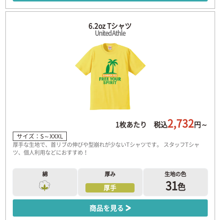
6.2oz Tシャツ
United Athle
2,732
1枚あたり 税込
円～
サイズ：S～XXXL
厚手な生地で、首リブの伸びや型崩れが少ないTシャツです。 スタッフTシャ
ツ、個人利用などにおすすめ！
綿
厚み
生地の色
31
色
厚手
商品を見る