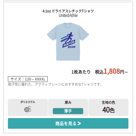
4.1oz ドライアスレチックTシャツ
United Athle
1,808
1枚あたり 税込
円～
サイズ：120～XXXXL
吸汗性に優れた、アクティブシーンにおすすめなTシャツです。
ポリエステル
厚み
生地の色
40
色
薄手
商品を見る