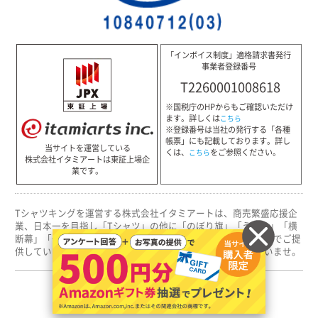
「インボイス制度」適格請求書発行
事業者登録番号
T2260001008618
※国税庁のHPからもご確認いただけ
ます。詳しくは
こちら
※登録番号は当社の発行する「各種
帳票」にも記載しております。詳し
当サイトを運営している
くは、
をご参照ください。
こちら
株式会社イタミアートは東証上場企
業です。
Tシャツキングを運営する株式会社イタミアートは、商売繁盛応援企
業、日本一を目指し「Tシャツ」の他に「のぼり旗」「うちわ」「横
断幕」「冊子」など様々な販促商品や印刷物を低価格・短納期でご提
供しています。キングシリーズ各店舗を是非一度ご覧くださいませ。