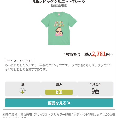
5.6oz ビッグシルエットTシャツ
United Athle
2,781
1枚あたり 税込
円～
サイズ：XS～3XL
ゆったりとしたシルエットが特徴のTシャツです。 ラフな着こなしや、グッズTシ
ャツなどとしてもおすすめです。
綿
厚み
生地の色
9
色
普通
商品を見る
※表示価格：男女兼用（Mサイズ）/ フルカラー印刷 / ボディ代＋印刷１ヵ所 /100枚購