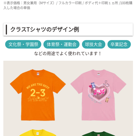
※表示価格：男女兼用（Mサイズ）/ フルカラー印刷 / ボディ代＋印刷１ヵ所 /100枚購
入した場合の単価
クラスTシャツのデザイン例
文化祭・学園祭
体育祭・運動会
球技大会
卒業記念
などの用途でよく使われています！