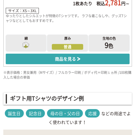
2,781
1枚あたり 税込
円～
サイズ：XS～3XL
ゆったりとしたシルエットが特徴のTシャツです。 ラフな着こなしや、グッズTシ
ャツなどとしてもおすすめです。
綿
厚み
生地の色
9
色
普通
商品を見る
※表示価格：男女兼用（Mサイズ）/ フルカラー印刷 / ボディ代＋印刷１ヵ所 /100枚購
入した場合の単価
ギフト用Tシャツのデザイン例
誕生日
記念日
母の日・父の日
応援
などの用途でよ
く使われています！