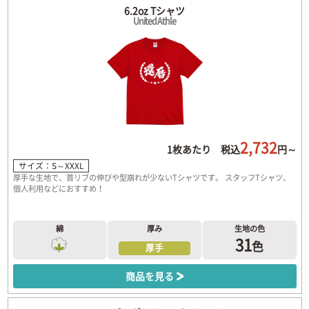
6.2oz Tシャツ
United Athle
2,732
1枚あたり 税込
円～
サイズ：S～XXXL
厚手な生地で、首リブの伸びや型崩れが少ないTシャツです。 スタッフTシャツ、
個人利用などにおすすめ！
綿
厚み
生地の色
31
色
厚手
商品を見る