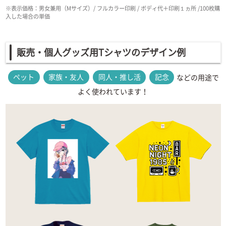
※表示価格：男女兼用（Mサイズ）/ フルカラー印刷 / ボディ代＋印刷１ヵ所 /100枚購
入した場合の単価
販売・個人グッズ用Tシャツのデザイン例
ペット
家族・友人
同人・推し活
記念
などの用途で
よく使われています！