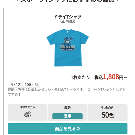
ドライTシャツ
GLIMMER
1,808
1枚あたり 税込
円～
サイズ：100～5L
速乾・吸汗性に優れたメッシュ素材のTシャツです。 スポーツTシャツとしてお
すすめ！
ポリエステル
厚み
生地の色
50
色
薄手
商品を見る