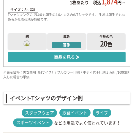
1,874
1枚あたり 税込
円～
サイズ：S～XXL
Tシャツキングのでは最も薄手の4.0オンスののTシャツです。 生地は薄手でもな
めらかな着心地が特徴です。
綿
厚み
生地の色
20
色
薄手
商品を見る
※表示価格：男女兼用（Mサイズ）/ フルカラー印刷 / ボディ代＋印刷１ヵ所 /100枚購
入した場合の単価
イベントTシャツのデザイン例
スタッフウェア
飲食イベント
ライブ
スポーツイベント
などの用途でよく使われています！